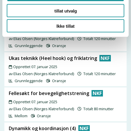
Grunnleggende
Grønn
tillat utvalg
Ukas teknikk (Knelås) og generell styrke og balanse
NKF
Ikke tillat
Opprettet 07. januar 2025
av Elias Olsen (Norges Klatreforbund)
Totalt 120 minutter
Grunnleggende
Oransje
Ukas teknikk (Heel hook) og friklatring
NKF
Opprettet 07. januar 2025
av Elias Olsen (Norges Klatreforbund)
Totalt 120 minutter
Grunnleggende
Oransje
Fellesøkt for bevegelighetstrening
NKF
Opprettet 07. januar 2025
av Elias Olsen (Norges Klatreforbund)
Totalt 80 minutter
Mellom
Oransje
Dynamikk og koordinasjon (4)
NKF