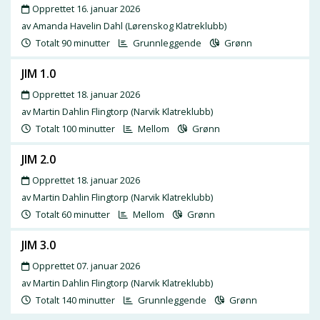
Opprettet 16. januar 2026
av Amanda Havelin Dahl (Lørenskog Klatreklubb)
Totalt 90 minutter
Grunnleggende
Grønn
JIM 1.0
Opprettet 18. januar 2026
av Martin Dahlin Flingtorp (Narvik Klatreklubb)
Totalt 100 minutter
Mellom
Grønn
JIM 2.0
Opprettet 18. januar 2026
av Martin Dahlin Flingtorp (Narvik Klatreklubb)
Totalt 60 minutter
Mellom
Grønn
JIM 3.0
Opprettet 07. januar 2026
av Martin Dahlin Flingtorp (Narvik Klatreklubb)
Totalt 140 minutter
Grunnleggende
Grønn