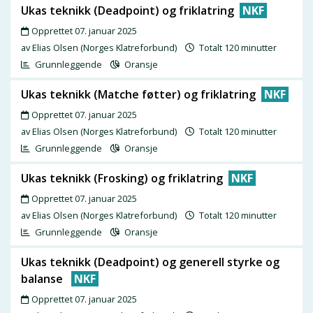
Ukas teknikk (Deadpoint) og friklatring
NKF
Opprettet 07. januar 2025
av Elias Olsen (Norges Klatreforbund)
Totalt 120 minutter
Grunnleggende
Oransje
Ukas teknikk (Matche føtter) og friklatring
NKF
Opprettet 07. januar 2025
av Elias Olsen (Norges Klatreforbund)
Totalt 120 minutter
Grunnleggende
Oransje
Ukas teknikk (Frosking) og friklatring
NKF
Opprettet 07. januar 2025
av Elias Olsen (Norges Klatreforbund)
Totalt 120 minutter
Grunnleggende
Oransje
Ukas teknikk (Deadpoint) og generell styrke og
balanse
NKF
Opprettet 07. januar 2025