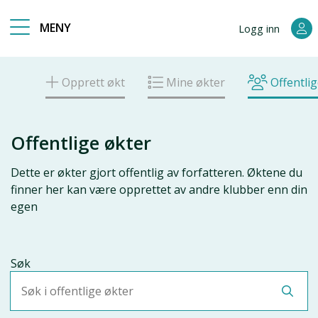
MENY
Logg inn
TILBAKE
Opprett økt
Mine økter
Offentli
Opprett økt
Offentlige økter
Dette er økter gjort offentlig av forfatteren. Øktene du
Mine økter
finner her kan være opprettet av andre klubber enn din
egen
Offentlige økter
Søk