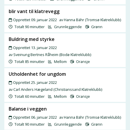
blir vant til klatrevegg
Opprettet 09. januar 2022
av Hanna Bähr (Tromsø Klatreklubb)
Totalt 90 minutter
Grunnleggende
Grønn
Buldring med styrke
Opprettet 13. januar 2022
av Sveinung Bertnes Råheim (Bodø Klatreklubb)
Totalt 85 minutter
Mellom
Oransje
Utholdenhet for ungdom
Opprettet 25. januar 2022
av Carl Anders Hægeland (Christianssand Klatreklubb)
Totalt 60 minutter
Mellom
Oransje
Balanse i veggen
Opprettet 06. januar 2022
av Hanna Bähr (Tromsø Klatreklubb)
Totalt 90 minutter
Grunnleggende
Grønn