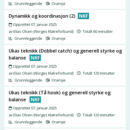
Grunnleggende
Oransje
Dynamikk og koordinasjon (2)
NKF
Opprettet 07. januar 2025
av Elias Olsen (Norges Klatreforbund)
Totalt 60 minutter
Grunnleggende
Oransje
Ukas teknikk (Dobbel catch) og generell styrke og
balanse
NKF
Opprettet 07. januar 2025
av Elias Olsen (Norges Klatreforbund)
Totalt 120 minutter
Grunnleggende
Oransje
Ukas teknikk (Tå hook) og generell styrke og
balanse
NKF
Opprettet 07. januar 2025
av Elias Olsen (Norges Klatreforbund)
Totalt 120 minutter
Grunnleggende
Oransje