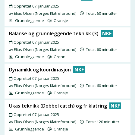
Opprettet 07. januar 2025
av Elias Olsen (Norges Klatreforbund)
Totalt 60 minutter
Grunnleggende
Oransje
Balanse og grunnleggende teknikk (3)
NKF
Opprettet 07. januar 2025
av Elias Olsen (Norges Klatreforbund)
Totalt 60 minutter
Grunnleggende
Grønn
Dynamikk og koordinasjon
NKF
Opprettet 07. januar 2025
av Elias Olsen (Norges Klatreforbund)
Totalt 60 minutter
Grunnleggende
Oransje
Ukas teknikk (Dobbel catch) og friklatring
NKF
Opprettet 07. januar 2025
av Elias Olsen (Norges Klatreforbund)
Totalt 120 minutter
Grunnleggende
Oransje