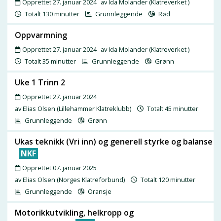
Opprettet 27. januar 2024
av Ida Molander (Klatreverket )
Totalt 130 minutter
Grunnleggende
Rød
Oppvarmning
Opprettet 27. januar 2024
av Ida Molander (Klatreverket )
Totalt 35 minutter
Grunnleggende
Grønn
Uke 1 Trinn 2
Opprettet 27. januar 2024
av Elias Olsen (Lillehammer Klatreklubb)
Totalt 45 minutter
Grunnleggende
Grønn
Ukas teknikk (Vri inn) og generell styrke og balanse
NKF
Opprettet 07. januar 2025
av Elias Olsen (Norges Klatreforbund)
Totalt 120 minutter
Grunnleggende
Oransje
Motorikkutvikling, helkropp og